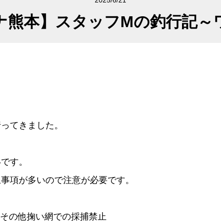
2025/6/21
ナ熊本】スタッフMの釣行記～
行ってきました。
いです。
止事項が多いので注意が必要です。
も網・その他掬い網での採捕禁止