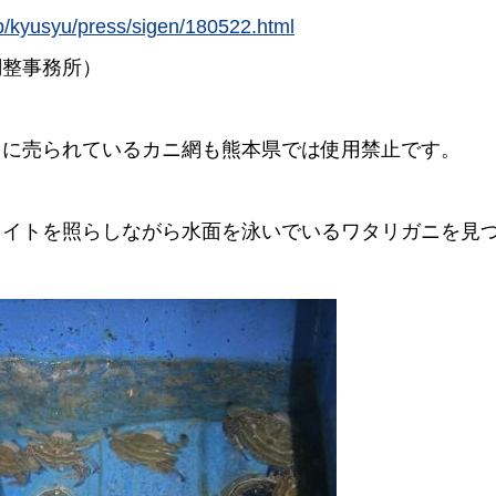
jp/kyusyu/press/sigen/180522.html
調整事務所）
まに売られているカニ網も熊本県では使用禁止です。
ライトを照らしながら水面を泳いでいるワタリガニを見