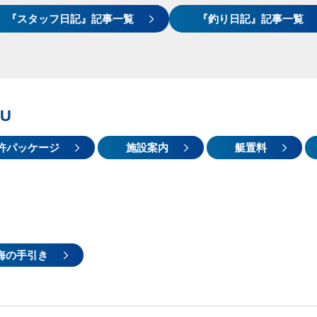
『スタッフ日記』記事一覧
『釣り日記』記事一覧
U
許パッケージ
施設案内
艇置料
海の手引き