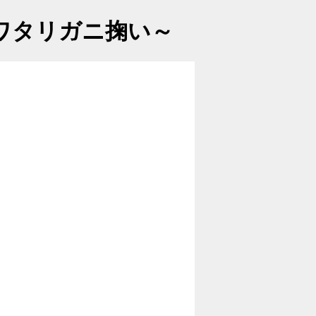
ワタリガニ掬い～