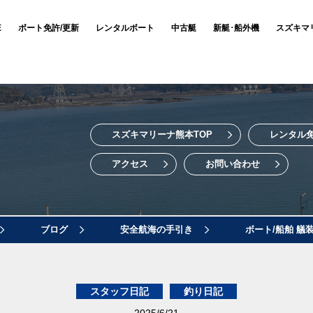
E
ボート免許/更新
レンタルボート
中古艇
新艇･船外機
スズキマ
スズキマリーナ熊本TOP
レンタル
アクセス
お問い合わせ
ブログ
安全航海の手引き
ボート/船舶 艤
スタッフ日記
釣り日記