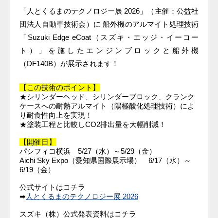
「人とくるまのテクノロジー展 2026」（主催：公益社
団法人自動車技術会）に 船外機のアルマイト処理技術
「Suzuki Edge eCoat（スズキ・エッジ・イーコー
ト）」を施したエンジンブロックと船外機
（DF140B）が展示されます！
【この技術のポイント】
★シリンダーヘッド、シリンダーブロック、クランク
ケースへの耐熱アルマイト（陽極酸化処理技術）によ
り耐食性向上を実現！
★塗装工程と比較しCO2排出量を大幅削減！
【開催日】
パシフィコ横浜 5/27（水）～5/29（金）
Aichi Sky Expo（愛知県国際展示場） 6/17（水）～
6/19（金）
公式サイトはコチラ
➡
人とくるまのテクノロジー展 2026
スズキ（株）公式発表資料はコチラ