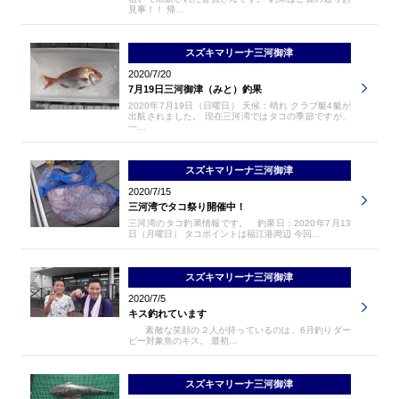
見事！！ 帰…
スズキマリーナ三河御津
2020/7/20
7月19日三河御津（みと）釣果
2020年7月19日（日曜日） 天候：晴れ クラブ艇4艇が
出航されました。 現在三河湾ではタコの季節ですが、
一…
スズキマリーナ三河御津
2020/7/15
三河湾でタコ祭り開催中！
三河湾のタコ釣果情報です。 釣果日：2020年7月13
日（月曜日） タコポイントは福江港周辺 今回…
スズキマリーナ三河御津
2020/7/5
キス釣れています
素敵な笑顔の２人が持っているのは、6月釣りダー
ビー対象魚のキス。 最初…
スズキマリーナ三河御津