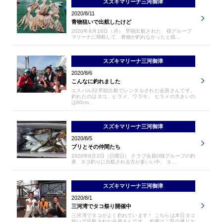
スズキマリーナ三河御津
2020/8/11
青物狙いで出航したけど
2020年8月10日（月） 早朝出航された 様グループ
マリーナに帰航して、青物が釣れなかったと残…
スズキマリーナ三河御津
2020/8/6
こんなに釣れました
エスパル32早朝出航でレンタルされた会員さんです。
釣れたのはタコ、ヒラメ、ワラサ。 ヒラメの大きいの
は60cm…
スズキマリーナ三河御津
2020/8/5
ブリとその仲間たち
2020年8月2日（日曜日） クラブ会員O様グループの釣
果 タコ釣りに出航される方が多いい中、 タ…
スズキマリーナ三河御津
2020/8/1
三河湾でタコ祭り開催中
三河湾でタコがよく釣れています！ こちらは本日タコ
狙いで出航された会員さんです。 釣果はご覧の通りお