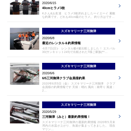
2020/6/15
40cmヒラメ3枚
Kさん&お友達 ヒラメ3枚釣れましたーイエーイ 素敵
な釣果です。どれも40cm級のヒラメ。 釣り方はです…
スズキマリーナ三河御津
2020/6/8
最近のレンタル＆釣果情報
-6月7日(日)- レンタル艇4艇出航しました！ エスパル
30(サンキャット245)で出航されたT様ご家族(*^…
スズキマリーナ三河御津
2020/6/6
6/5三河御津クラブ会員様釣果
2020年6月5日（金） スズキマリーナ三河御津 クラブ
会員様の釣果情報です 天候：晴れ 風向：南寄り 風速：
2…
スズキマリーナ三河御津
2020/5/29
三河御津（みと）最新釣果情報！
スズキマリーナ三河御津の最新釣果情報 2020年5月末
湾内の水温が上がり、魚達が集まってきました。 現在
マリン…