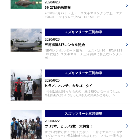
2020/6/28
6月27日釣果情報
2020年6月27日（土） スズキマリンクラブ艇 エス
パル31 マイグレータ24 DF150 に…
スズキマリーナ三河御津
2020/6/28
三河御津S17レンタル開始
NEWレンタルボート情報 エスパル36 FAVAS23
H/Tに続き スズキマリーナ三河御津に新たなレンタル
ボ…
スズキマリーナ三河御津
2020/6/25
ヒラメ、ハマチ、カサゴ、タイ
今日は雨は降ったものの、風は穏やかな一日でした。
早朝出航で釣りに行ったHさんの釣果がこちら。 5…
スズキマリーナ三河御津
2020/6/22
ブリ3本、ヒラメ2枚 大興奮！
すごい釣果です！ご覧ください！！ 船はエスパル31(マ
イグレーター)で早朝出航されました。 ブリの一番大き