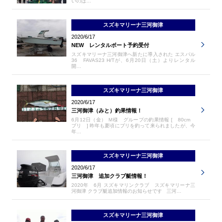
いのは…
スズキマリーナ三河御津
2020/6/17
NEW レンタルボート予約受付
スズキマリーナ三河御津へ新たに導入された エスパル
36 FAVAS23 H/Tが、6月20日（土）よりレンタル
開…
スズキマリーナ三河御津
2020/6/17
三河御津（みと）釣果情報！
6月12日（金） Ｍ様 グループの釣果情報 [ 80cm
ブリ ] 昨年も夏頃にブリを釣って来られましたが、今
年…
スズキマリーナ三河御津
2020/6/17
三河御津 追加クラブ艇情報！
2020年 6月 スズキマリンクラブ スズキマリーナ三
河御津 クラブ艇追加情報のお知らせです 三河…
スズキマリーナ三河御津