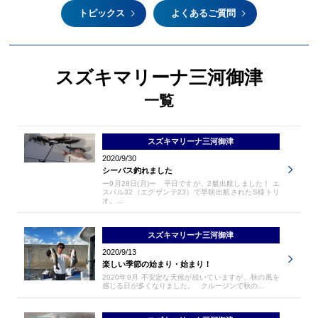
トピックス
よくあるご質問
スズキマリーナ三河御津
一覧
スズキマリーナ三河御津
2020/9/30
シーバス釣れました
ー9月28日(月)ー 平日ですが、2艇出航しました！ エ
スパル32（エグザンテ23）で早朝出航されたS様トリ
オ。…
スズキマリーナ三河御津
2020/9/13
楽しい季節の始まり・始まり！
2020年9月 不安定な天候が続いていますが、秋の風を
感じる日が多くなりました。 クルージンで秋の…