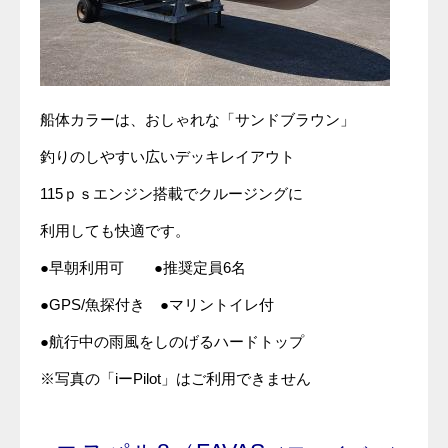
船体カラーは、おしゃれな「サンドブラウン」
釣りのしやすい広いデッキレイアウト
115ｐｓエンジン搭載でクルージングに
利用しても快適です。
●早朝利用可 ●推奨定員6名
●GPS/魚探付き ●マリントイレ付
●航行中の雨風をしのげるハードトップ
※写真の「iーPilot」はご利用できません