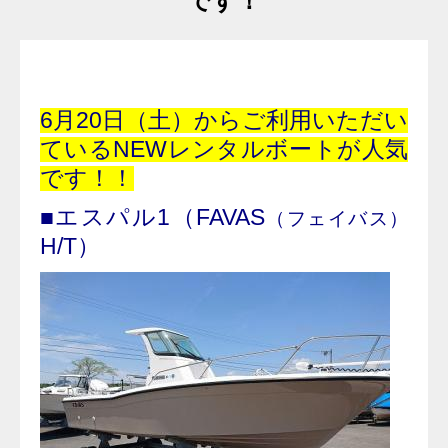
です！
6月20日（土）からご利用いただい
ているNEWレンタルボートが人気
です！！
■エスパル1（FAVAS
（フェイバス）
H/T）