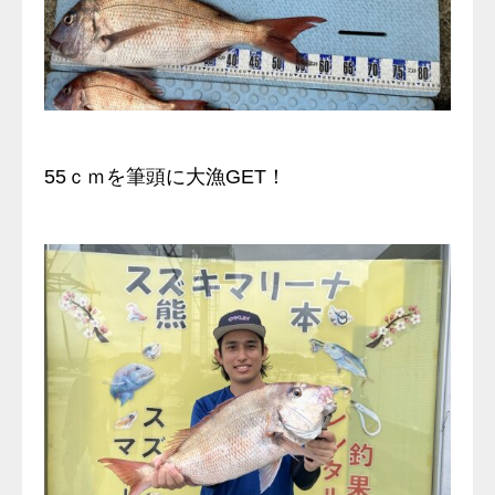
55ｃｍを筆頭に大漁GET！