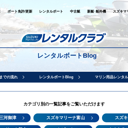
E
ボート免許/更新
レンタルボート
中古艇
新艇･船外機
スズキマ
レンタルボートBlog
までの流れ
レンタルボートBlog
マリン用品レンタ
カテゴリ別の一覧記事をご覧いただけます
三河御津
スズキマリーナ富山
スズキ