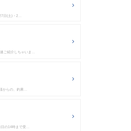
日(土)・2…
早速ご紹介しちゃいま…
員様からの、釣果…
日の14時まで受…