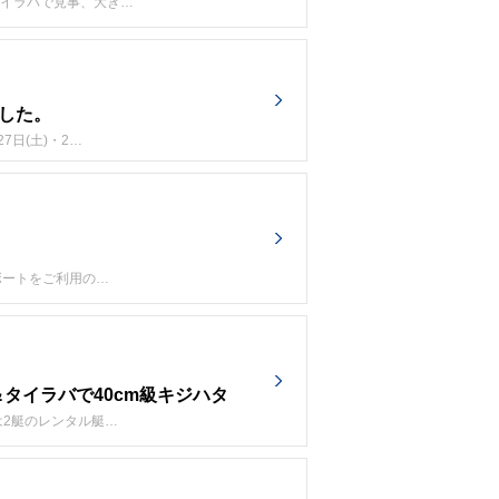
タイラバで見事、大き…
ました。
日(土)・2…
ボートをご利用の…
タイラバで40cm級キジハタ
2艇のレンタル艇…