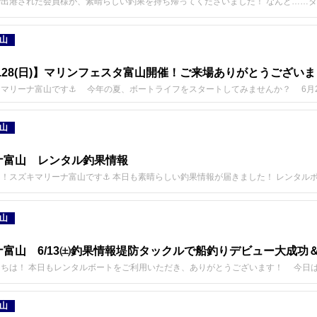
出港された会員様が、素晴らしい釣果を持ち帰ってくださいました！ なんと……
山
(土).28(日)】マリンフェスタ富山開催！ご来場ありがとうござい
マリーナ富山です⚓ 今年の夏、ボートライフをスタートしてみませんか？ 6月27
山
ナ富山 レンタル釣果情報
！スズキマリーナ富山です⚓️ 本日も素晴らしい釣果情報が届きました！ レンタル
山
富山 6/13㈯釣果情報堤防タックルで船釣りデビュー大成功＆
ちは！ 本日もレンタルボートをご利用いただき、ありがとうございます！ 今日は
山