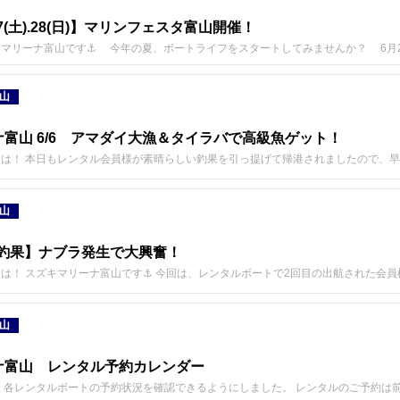
7(土).28(日)】マリンフェスタ富山開催！
マリーナ富山です⚓ 今年の夏、ボートライフをスタートしてみませんか？ 6月27
山
富山 6/6 アマダイ大漁＆タイラバで高級魚ゲット！
は！ 本日もレンタル会員様が素晴らしい釣果を引っ提げて帰港されましたので、
山
ル釣果】ナブラ発生で大興奮！
は！ スズキマリーナ富山です⚓️ 今回は、レンタルボートで2回目の出航された会
山
ナ富山 レンタル予約カレンダー
 各レンタルボートの予約状況を確認できるようにしました。 レンタルのご予約は前