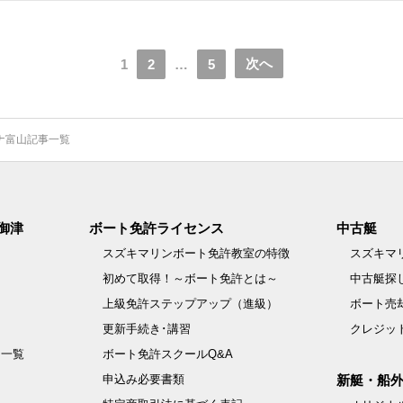
次へ
1
2
…
5
ナ富山記事一覧
御津
ボート免許ライセンス
中古艇
スズキマリンボート免許教室の特徴
スズキマ
初めて取得！～ボート免許とは～
中古艇探
上級免許ステップアップ（進級）
ボート売
更新手続き･講習
クレジッ
例一覧
ボート免許スクールQ&A
申込み必要書類
新艇・船