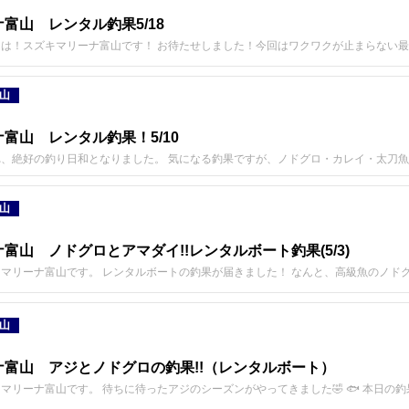
富山 レンタル釣果5/18
は！スズキマリーナ富山です！ お待たせしました！今回はワクワクが止まらない
山
富山 レンタル釣果！5/10
、絶好の釣り日和となりました。 気になる釣果ですが、ノドグロ・カレイ・太刀
山
富山 ノドグロとアマダイ!!レンタルボート釣果(5/3)
マリーナ富山です。 レンタルボートの釣果が届きました！ なんと、高級魚のノド
山
ナ富山 アジとノドグロの釣果!!（レンタルボート）
マリーナ富山です。 待ちに待ったアジのシーズンがやってきました🤣 🐟 本日の釣