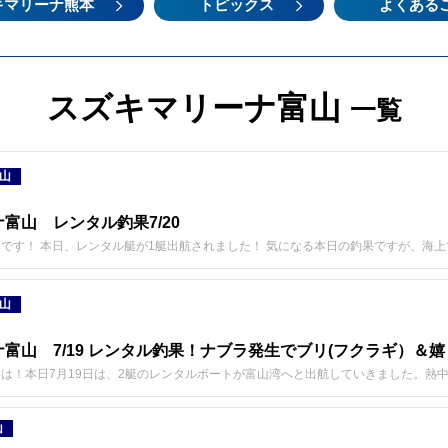
キマリーナ熊本
トピックス
よくある
スズキマリーナ富山
一覧
山
富山 レンタル釣果7/20
です！ 本日、レンタル艇が1艇出航されました！ 気になる本日の釣果ですが、海
山
富山 7/19 レンタル釣果！ナブラ発生でブリ(フクラギ）＆嬉
は！本日7月19日は、2艇のレンタルボートが富山湾へと出航していきました。熱
山