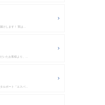
届けします！ 実は…
ただいたお客様より、…
ンタルボート「エスパ…