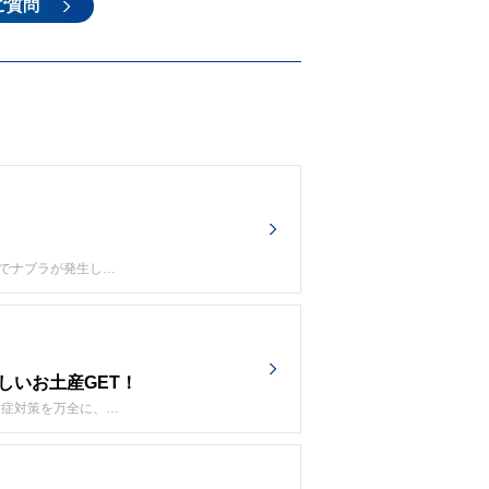
ご質問
上でナブラが発生し…
しいお土産GET！
中症対策を万全に、…