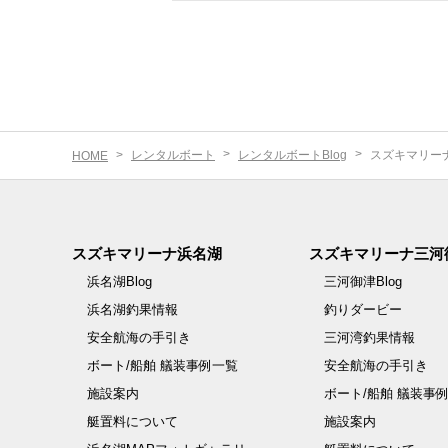
レンタルボート
レンタルボートBlog
スズキマリー
HOME
スズキマリーナ浜名湖
スズキマリーナ三河
浜名湖Blog
三河御津Blog
浜名湖釣果情報
釣りダービー
安全航海の手引き
三河湾釣果情報
ボート/船舶 艤装事例一覧
安全航海の手引き
施設案内
ボート/船舶 艤装事
艇置料について
施設案内