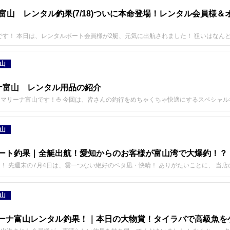
富山 レンタル釣果(7/18)ついに本命登場！レンタル会員様
です！ 本日は、レンタルボート会員様が2艇、元気に出航されました！ 狙いはなん
山
ナ富山 レンタル用品の紹介
マリーナ富山です！⛵️ 今回は、皆さんの釣行をめちゃくちゃ快適にするスペシャ
山
ボート釣果｜全艇出航！愛知からのお客様が富山湾で大爆釣！？
！ 先週末の7月4日は、雲一つない絶好のベタ凪・快晴！ ありがたいことに、 当
山
マリーナ富山レンタル釣果！｜本日の大物賞！タイラバで高級魚を