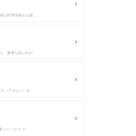
最新の釣果情報をお届…
魚と、豪華な顔ぶれが…
グロ（アカムツ）を…
果トピックス ア…