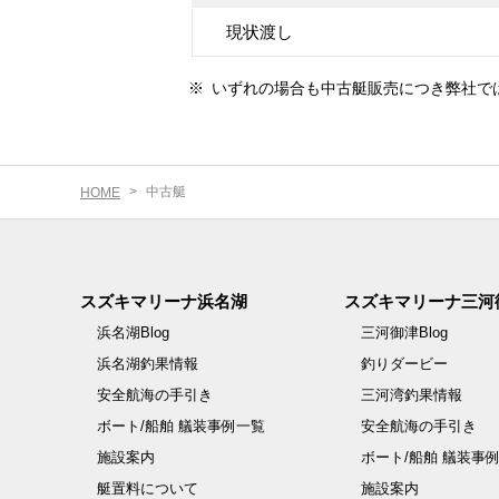
現状渡し
※
いずれの場合も中古艇販売につき弊社で
中古艇
HOME
スズキマリーナ浜名湖
スズキマリーナ三河
浜名湖Blog
三河御津Blog
浜名湖釣果情報
釣りダービー
安全航海の手引き
三河湾釣果情報
ボート/船舶 艤装事例一覧
安全航海の手引き
施設案内
ボート/船舶 艤装事
艇置料について
施設案内