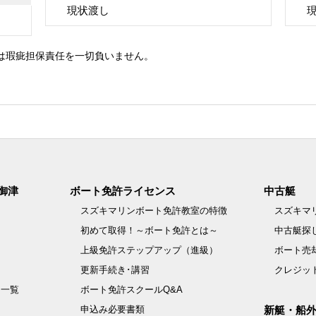
現状渡し
は瑕疵担保責任を一切負いません。
御津
ボート免許ライセンス
中古艇
スズキマリンボート免許教室の特徴
スズキマ
初めて取得！～ボート免許とは～
中古艇探
上級免許ステップアップ（進級）
ボート売
更新手続き･講習
クレジッ
例一覧
ボート免許スクールQ&A
申込み必要書類
新艇・船