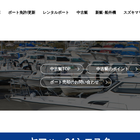
E
ボート免許/更新
レンタルボート
中古艇
新艇･船外機
スズキマ
中古艇TOP
中古艇のポイント
ボート売却のお問い合わせ