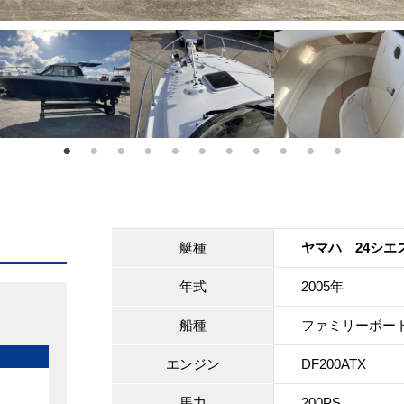
艇種
ヤマハ 24シエ
年式
2005年
船種
ファミリーボー
エンジン
DF200ATX
馬力
200PS