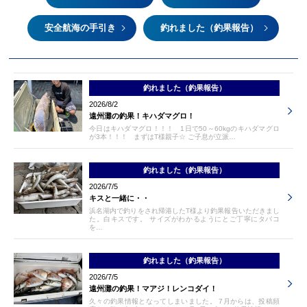
安全航海の手引き
釣れました（釣果報告）
釣れました（釣果報告）
2026/8/2
遠州灘の釣果！キハダマグロ！
今日はキハダマグロ！！！ 1日で50～60kgのキハダマグロ
が3本！！！ まずはT様親子☆ ご子息が立派…
釣れました（釣果報告）
2026/7/5
キスと一緒に・・
浜名湖内で釣りをされ帰港したT様より釣果報告いただきまし
た。白キスです。 サイズがわかるようにとご丁寧にタバコ
を…
釣れました（釣果報告）
2026/7/5
遠州灘の釣果！マアジ！レンコダイ！
久々の釣果情報となってしまいました。 7月からは、投稿頻