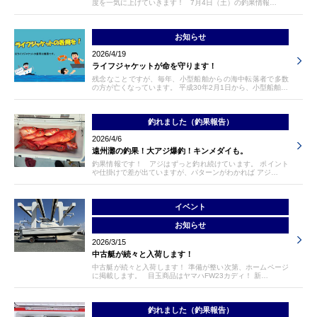
度を一気に上げていきます！ 7月4日（土）の釣果情報…
お知らせ
2026/4/19
ライフジャケットが命を守ります！
残念なことですが、毎年、小型船舶からの海中転落者で多数
の方が亡くなっています。 平成30年2月1日から、小型船舶…
釣れました（釣果報告）
2026/4/6
遠州灘の釣果！大アジ爆釣！キンメダイも。
釣果情報です！ アジはずっと釣れ続けています。 ポイント
や仕掛けで差が出ていますが、パターンがわかれば アジ…
イベント
お知らせ
2026/3/15
中古艇が続々と入荷します！
中古艇が続々と入荷します！ 準備が整い次第、ホームページ
に掲載します。 目玉商品はヤマハFW23カディ！ 新…
釣れました（釣果報告）