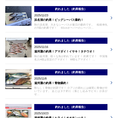
釣れました（釣果報告）
2025/11/23
浜名湖の釣果！ビッグシーバス爆釣！
秋の浜名湖、大きなシーバスが連日の爆釣です。 桂雄伸丸
のT様の釣果です！ 60cmオーバーのシーバス…
釣れました（釣果報告）
2025/11/16
遠州灘の釣果！アマダイ！イサキ！タチウオ！
秋の遠州灘、様々な魚が釣れています！ 釣果です！ 中深海
名人H様は安定のアマダイ！ W様もアマダイ！ …
釣れました（釣果報告）
2025/11/8
遠州灘の釣果！青物爆釣！
秋らしく青物が好調です！ 小アジの群れには確実に青物が付
いています。 あとはタテ釣り（落とし込みサビキ）か泳が
せ…
釣れました（釣果報告）
2025/10/23
遠州灘の釣果！ヒラメ！オオモンハタ！