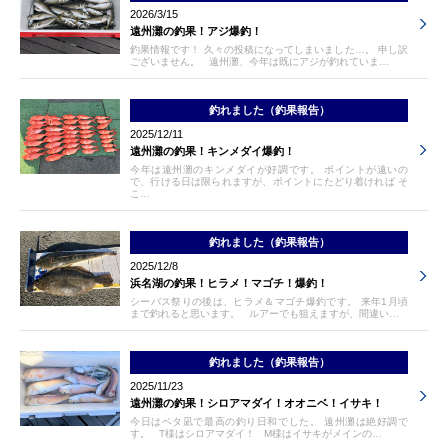
2026/3/15
遠州灘の釣果！アジ爆釣！
釣果情報です！ 久々の投稿になってしまいました…。 申し訳
ございません。 遠州灘、今年は既にアジが釣れていま…
釣れました（釣果報告）
2025/12/11
遠州灘の釣果！キンメダイ爆釣！
今年は遠州灘のキンメダイが好調です。 ポイントが遠いの
で、行ける日は限られますが、ポイントにたどり着ければ そ
こ…
釣れました（釣果報告）
2025/12/8
浜名湖の釣果！ヒラメ！マゴチ！爆釣！
シーバス祭りの後は、ヒラメ＆マゴチ爆釣です。 来年1月頃
まで釣れると思います。 ルアーでも狙えますが、間違い…
釣れました（釣果報告）
2025/11/23
遠州灘の釣果！シロアマダイ！オオニベ！イサキ！
今日はベタ凪で最高の釣り日和でした。 遠州灘は絶好調で
す。 T様はシロアマダイ！ M様はイサキがメインの…