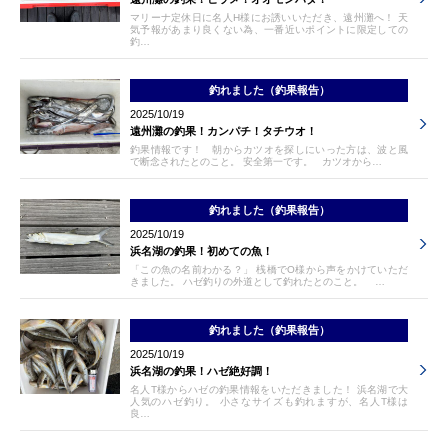
マリーナ定休日に名人H様にお誘いいただき、遠州灘へ！ 天
気予報があまり良くない為、一番近いポイントに限定しての
釣…
釣れました（釣果報告）
2025/10/19
遠州灘の釣果！カンパチ！タチウオ！
釣果情報です！ 朝からカツオを探しにいった方は、波と風
で断念されたとのこと。 安全第一です。 カツオから…
釣れました（釣果報告）
2025/10/19
浜名湖の釣果！初めての魚！
「この魚の名前わかる？」 桟橋でO様から声をかけていただ
きました。 ハゼ釣りの外道として釣れたとのこと。 …
釣れました（釣果報告）
2025/10/19
浜名湖の釣果！ハゼ絶好調！
名人T様からハゼの釣果情報をいただきました！ 浜名湖で大
人気のハゼ釣り。 小さなサイズも釣れますが、名人T様は
良…