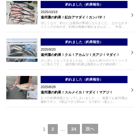
釣れました（釣果報告）
2025/10/19
遠州灘の釣果！紅白アマダイ！カンパチ！
涼しくなり、釣りには最高の季節になりました。 なかなかタ
イミングが合わず、釣果の画像が撮れませんが…。 中深…
釣れました（釣果報告）
2025/9/20
遠州灘の釣果！クエ！アカムツ！大アジ！マダイ！
少し涼しくなってきましたね。 これから釣りのベストシーズ
ンに突入です。 遠州灘の釣果は相変わらずの絶好調！ …
釣れました（釣果報告）
2025/8/28
遠州灘の釣果！スルメイカ！マダイ！マアジ！
久々の釣果情報となってしまいました…。 真夏でも遠州灘は
爆釣です☆ T様はマダイ85cm！ タテ釣り（落とし…
次へ
1
…
2
24