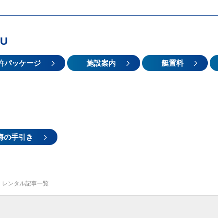
U
許パッケージ
施設案内
艇置料
海の手引き
レンタル記事一覧