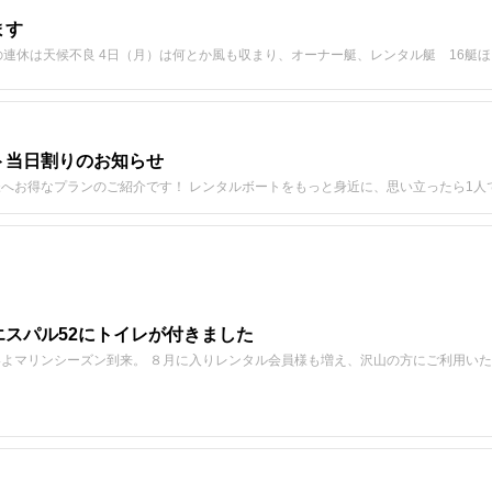
ます
の連休は天候不良 4日（月）は何とか風も収まり、オーナー艇、レンタル艇 16艇
ト当日割りのお知らせ
へお得なプランのご紹介です！ レンタルボートをもっと身近に、思い立ったら1人
エスパル52にトイレが付きました
よマリンシーズン到来。 ８月に入りレンタル会員様も増え、沢山の方にご利用いた