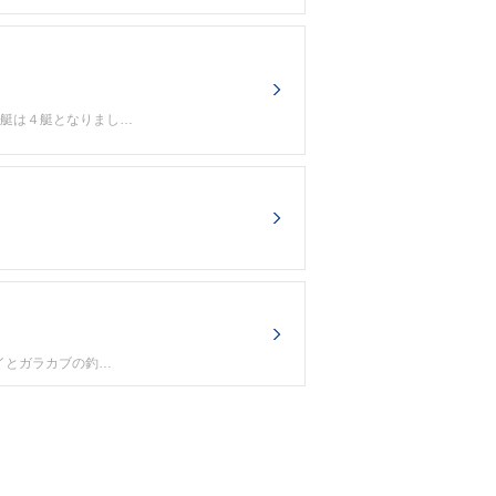
ル艇は４艇となりまし…
イとガラカブの釣…