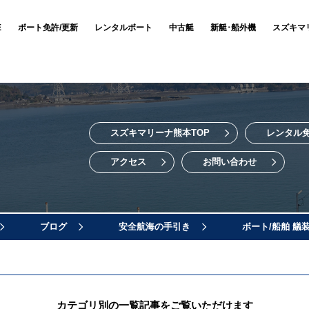
E
ボート免許/更新
レンタルボート
中古艇
新艇･船外機
スズキマ
スズキマリーナ熊本TOP
レンタル
アクセス
お問い合わせ
ブログ
安全航海の手引き
ボート/船舶 艤
カテゴリ別の一覧記事をご覧いただけます