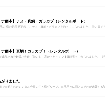
ーナ熊本】チヌ・真鯛・ガラカブ（レンタルボート）
で出航のI様の釣果 餌釣りで、チヌ・真鯛・ガラカブを釣ってこられました。 渋い日で
ーナ熊本】真鯛！ガラカブ！（レンタルボート）
で出航されたH様ご夫婦 「渋いし、寒かった～」 と1日頑張って来られました。 
あがりました
組で出航されたレンタル会員のＴＫ様グループ。出航早々に雨とみぞれが来襲する