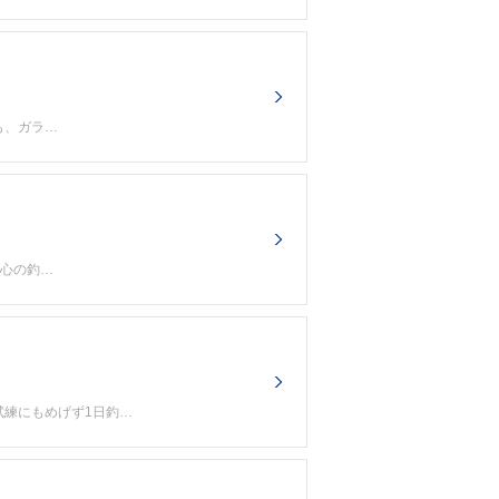
も、ガラ…
肝心の釣…
試練にもめげず1日釣…