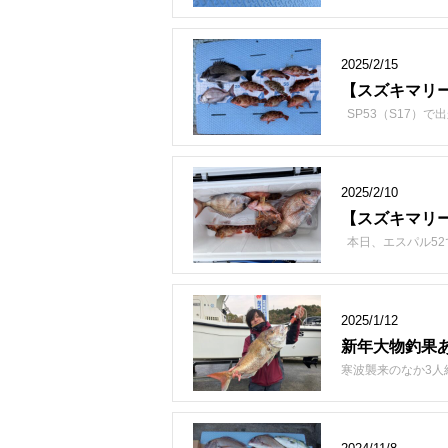
2025/2/15
【スズキマリ
SP53（S17）
2025/2/10
【スズキマリ
本日、エスパル52
2025/1/12
新年大物釣果
寒波襲来のなか3人