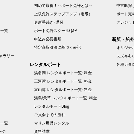
初めて取得！～ボート免許とは～
中古艇探
上級免許ステップアップ（進級）
ボート売
更新手続き･講習
クレジッ
例一覧
ボート免許スクールQ&A
申込み必要書類
新艇・船
特定商取引法に基づく表記
オリジナル
ャラリー
スズキ4
レンタルボート
各種カタ
浜名湖 レンタルボート一覧･料金
三河湾 レンタルボート一覧･料金
富山湾 レンタルボート一覧･料金
湯島/天草 レンタルボート一覧･料金
レンタルボートBlog
ご入会までの流れ
例一覧
マリン用品レンタル
ージ
資料請求