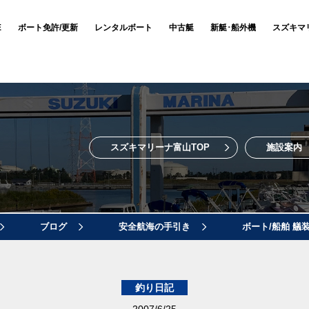
E
ボート免許/更新
レンタルボート
中古艇
新艇･船外機
スズキマ
スズキマリーナ富山TOP
施設案内
ブログ
安全航海の手引き
ボート/船舶 艤
釣り日記