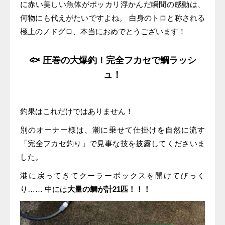
に赤い美しい魚体がポッカリ浮かんだ瞬間の感動は、
何物にも代えがたいですよね。 白身のトロと称される
極上のノドグロ、本当におめでとうございます！
🐟 圧巻の大爆釣！完全フカセで鯛ラッシ
ュ！
釣果はこれだけではありません！
別のオーナー様は、潮に乗せて仕掛けを自然に流す
「完全フカセ釣り」で見事な技を披露してくださいま
した。
港に戻ってきてクーラーボックスを開けてびっく
り…… 中には
大量の鯛が計21匹！！！