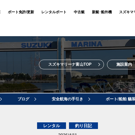
E
ボート免許/更新
レンタルボート
中古艇
新艇･船外機
スズキマ
スズキマリーナ富山TOP
施設案内
ブログ
安全航海の手引き
ボート/船舶 艤
レンタル
釣り日記