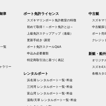
御津
ボート免許ライセンス
中古艇
スズキマリンボート免許教室の特徴
スズキマ
初めて取得！～ボート免許とは～
中古艇探
上級免許ステップアップ（進級）
ボート売
更新手続き･講習
クレジッ
例一覧
ボート免許スクールQ&A
申込み必要書類
新艇・船
特定商取引法に基づく表記
オリジナル
ャラリー
スズキ4
レンタルボート
各種カタ
浜名湖 レンタルボート一覧･料金
三河湾 レンタルボート一覧･料金
富山湾 レンタルボート一覧･料金
湯島/天草 レンタルボート一覧･料金