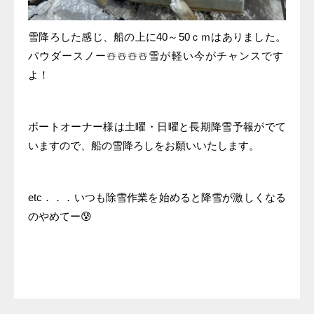
雪降ろした感じ、船の上に40～50ｃｍはありました。
パウダースノー☃️☃️☃️☃️雪が軽い今がチャンスです
よ！
ボートオーナー様は土曜・日曜と長期降雪予報がでて
いますので、船の雪降ろしをお願いいたします。
etc．．．いつも除雪作業を始めると降雪が激しくなる
のやめてー😰