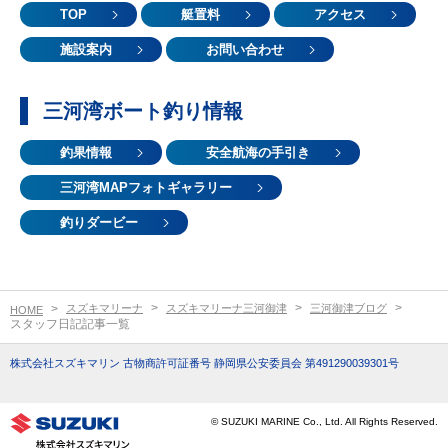
TOP
艇置料
アクセス
施設案内
お問い合わせ
三河湾ボート釣り情報
釣果情報
安全航海の手引き
三河湾MAPフォトギャラリー
釣りダービー
スズキマリーナ
スズキマリーナ三河御津
三河御津ブログ
HOME
スタッフ日記記事一覧
株式会社スズキマリン 古物商許可証番号 静岡県公安委員会 第491290039301号
© SUZUKI MARINE Co., Ltd. All Rights Reserved.