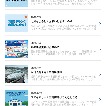
意外と知らない「船名」のお話🌊 船って、名前つけていいの
かな？🚢💭 そんなふうに思ったこと、ありませんか？🤔✨ …
2026/7/5
七月もよろしくお願いします！🌻🍉
七月に入りましたね〜！いよいよ本格的な夏シーズンの到来
です☀️🔥 夏といえば、やっぱり楽しいことがいっぱい！花
火…
2026/7/4
船の免許更新はお早めに
愛知県更新日程は詳細はこちらをクリック 開催日程スケ
ジュール 必要書類一覧 以上、愛知県 豊川市 ス…
2026/7/2
近日入荷予定☆中古艇情報
近日入荷予定の中古艇情報です☆ 今回はヤンマーボートに
は非常に珍しい船外機仕様のボートが入荷予定です☆ しか…
2026/6/29
スズキマリーナ三河御津はこんなところ
スズキマリーナ三河御津を自己紹介します スズキマリーナ三
河御津は1日を快適に楽しめる環境が揃っています！ 広々