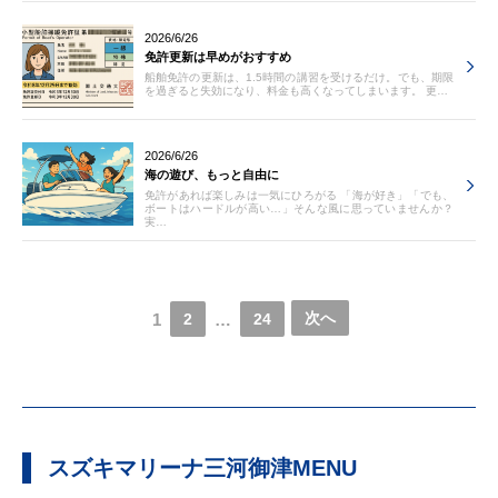
2026/6/26
免許更新は早めがおすすめ
船舶免許の更新は、1.5時間の講習を受けるだけ。でも、期限
を過ぎると失効になり、料金も高くなってしまいます。 更…
2026/6/26
海の遊び、もっと自由に
免許があれば楽しみは一気にひろがる 「海が好き」「でも、
ボートはハードルが高い…」そんな風に思っていませんか？
実…
次へ
1
…
2
24
スズキマリーナ三河御津MENU