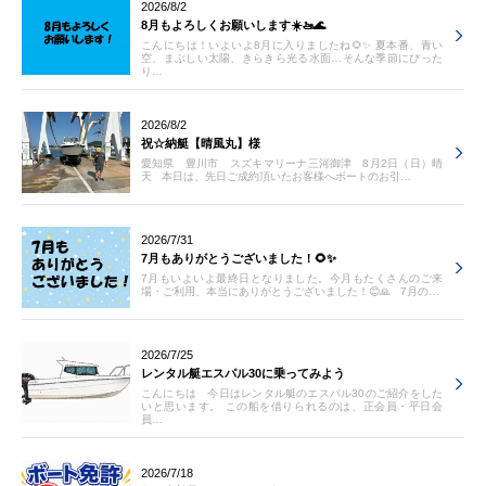
2026/8/2
8月もよろしくお願いします☀️🚤🌊
こんにちは！いよいよ8月に入りましたね🌻✨ 夏本番、青い
空、まぶしい太陽、きらきら光る水面…そんな季節にぴった
り…
2026/8/2
祝☆納艇【晴風丸】様
愛知県 豊川市 スズキマリーナ三河御津 8月2日（日）晴
天 本日は、先日ご成約頂いたお客様へボートのお引…
2026/7/31
7月もありがとうございました！🌻✨
7月もいよいよ最終日となりました。今月もたくさんのご来
場・ご利用、本当にありがとうございました！😊🙏 7月の…
2026/7/25
レンタル艇エスパル30に乗ってみよう
こんにちは 今日はレンタル艇のエスパル30のご紹介をした
いと思います。 この船を借りられるのは、正会員・平日会
員…
2026/7/18