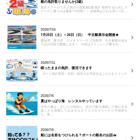
船の免許取りませんか(2級)
免許スクールで大人気の小型船舶2級免許 取得するためにマ
リーナに通うのは最長で3日間！！ 合格率はどれも高くて9…
2026/7/16
7月25日（土）～26日（日） 中古艇展示会開催★
愛知県 豊川市 スズキマリーナ三河御津 中古艇展示会を
下記の日程で開催します！ 今回はフィッシング艇を沢…
2026/7/11
眠ったままの免許、復活できます
ボート免許更新・失効・紛失のお手続きはこちらをクリック
2026/7/6
夏はやっぱり海 レンタルやっています
今年の夏は、少しだけ特別に。自分で船を操縦して海に出る
楽しさを体験してみませんか？スズキマリーナ三河御津な
ら、免…
2026/7/6
船には名前をつけられる？ボートの船名のお話🚤