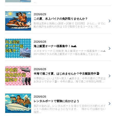
…
2026/6/29
この夏、水上バイクの免許取りませんか？
取得は意外と気軽に♪講習＋試験で【2日間】 さらに… すでに
船の免許をお持ちの方は 1日で取得できるコースも！忙…
2026/6/28
海上艇置オーナー様募集中！🚤🌊
スズキマリーナ三河御津 海上艇置オーナー様募集中！🚤🌊
20〜25ftクラスの海上艇置オーナー様を募集しておりま…
2026/6/28
🌞海で過ごす夏、はじめませんか？中古艇販売中🏖️
🌞季節はいよいよ7月へ突入！🌊皆さま、今年の夏のご予定は
お決まりですか？🏖️✨ 今年の夏は、海で過ごす特別な時間…
2026/6/26
レンタルボートで冒険に出かけよう
免許があれば、レンタルボートを借りて自分だけの釣りポイ
ントへ自由に行けるようになります。 陸からでは届かない
場所…