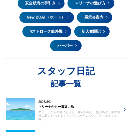
安全航海の手引き
マリーナの遊び方
New BOAT（ボート）
展示会案内
4ストローク船外機
新人奮闘記
ハーバー
スタッフ日記
記事一覧
2026/8/3
マリーナから一番近い島
マリーナから気軽に行ける一番近い島は、無人島の三河大島
無人島といってもジャングルみたいなところではなくて、
毎…